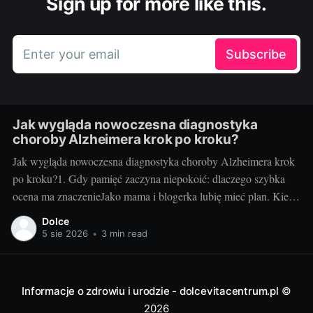
Sign up for more like this.
Enter your email
Subscribe
Jak wygląda nowoczesna diagnostyka
choroby Alzheimera krok po kroku?
Jak wygląda nowoczesna diagnostyka choroby Alzheimera krok
po kroku?1. Gdy pamięć zaczyna niepokoić: dlaczego szybka
ocena ma znaczenieJako mama i blogerka lubię mieć plan. Kiedy
u mojej cioci zaczęły się „drobne” zgubienia terminów i
Dolce
powtarzanie tych samych pytań, myślałam: zmęczenie, stres. Ale
5 sie 2026
•
3 min read
gdy zapomniała, że odebrała już wnuczka z
Informacje o zdrowiu i urodzie - dolcevitacentrum.pl
©
2026