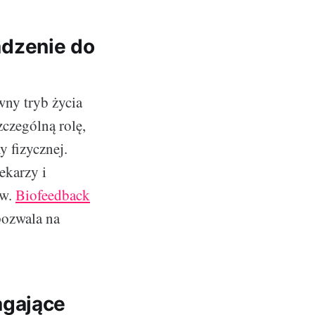
dzenie do
wny tryb życia
czególną rolę,
 fizycznej.
ekarzy i
ów.
Biofeedback
pozwala na
agające