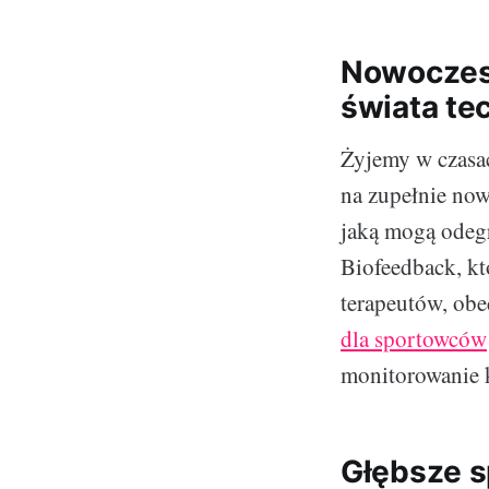
Nowoczesn
świata te
Żyjemy w czasac
na zupełnie now
jaką mogą odegr
Biofeedback, kt
terapeutów, obe
dla sportowców
monitorowanie k
Głębsze s