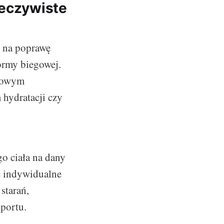
zeczywiste
ć na poprawę
ormy biegowej.
 nowym
hydratacji czy
go ciała na dany
ze indywidualne
starań,
portu.