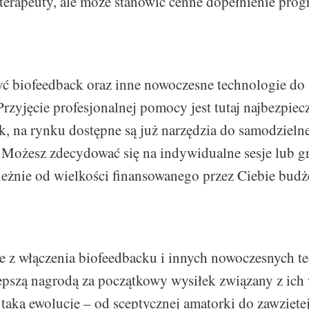
joterapeuty, ale może stanowić cenne dopełnienie pro
ć biofeedback oraz inne nowoczesne technologie do
rzyjęcie profesjonalnej pomocy jest tutaj najbezpiecz
k, na rynku dostępne są już narzędzia do samodzieln
 Możesz zdecydować się na indywidualne sesje lub 
ależnie od wielkości finansowanego przez Ciebie budż
e z włączenia biofeedbacku i innych nowoczesnych t
lepszą nagrodą za początkowy wysiłek związany z ich
taką ewolucję – od sceptycznej amatorki do zawzięte