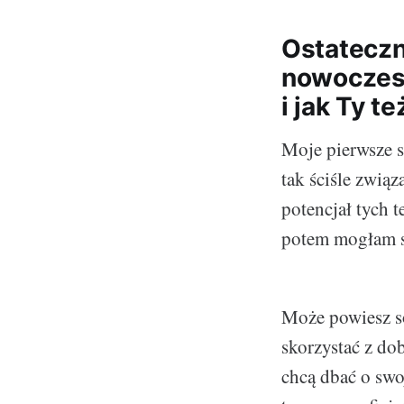
Ostateczn
nowoczesn
i jak Ty t
Moje pierwsze s
tak ściśle zwią
potencjał tych 
potem mogłam s
Może powiesz so
skorzystać z do
chcą dbać o swo