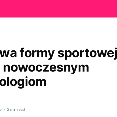
wa formy sportowe
i nowoczesnym
ologiom
5
•
2 min read