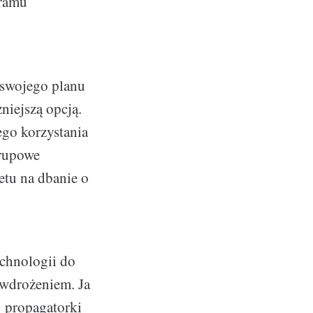
gramu
 swojego planu
niejszą opcją.
ego korzystania
grupowe
etu na dbanie o
echnologii do
 wdrożeniem. Ja
j propagatorki