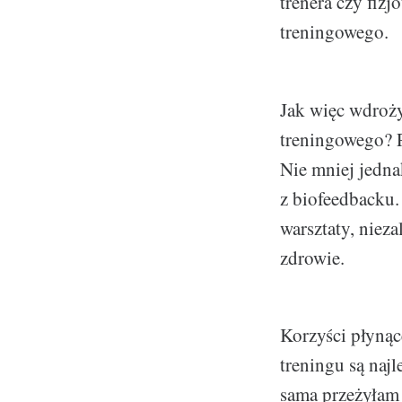
trenera czy fiz
treningowego.
Jak więc wdroży
treningowego? P
Nie mniej jedna
z biofeedbacku.
warsztaty, niez
zdrowie.
Korzyści płynąc
treningu są naj
sama przeżyłam 