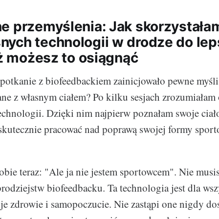
e przemyślenia: Jak skorzystała
ych technologii w drodze do lep
eż możesz to osiągnąć
potkanie z biofeedbackiem zainicjowało pewne myśli. 
zane z własnym ciałem? Po kilku sesjach zrozumiała
technologii. Dzięki nim najpierw poznałam swoje ciał
kutecznie pracować nad poprawą swojej formy sport
bie teraz: "Ale ja nie jestem sportowcem". Nie musi
brodziejstw biofeedbacku. Ta technologia jest dla wsz
je zdrowie i samopoczucie. Nie zastąpi one nigdy d