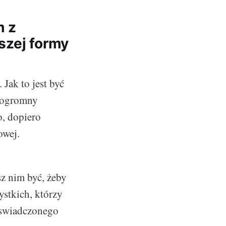
m z
szej formy
Jak to jest być
m ogromny
o, dopiero
owej.
sz nim być, żeby
ystkich, którzy
oswiadczonego