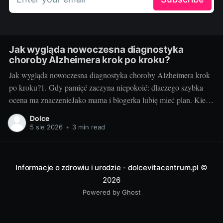
Jak wygląda nowoczesna diagnostyka
choroby Alzheimera krok po kroku?
Jak wygląda nowoczesna diagnostyka choroby Alzheimera krok
po kroku?1. Gdy pamięć zaczyna niepokoić: dlaczego szybka
ocena ma znaczenieJako mama i blogerka lubię mieć plan. Kiedy
u mojej cioci zaczęły się „drobne” zgubienia terminów i
Dolce
powtarzanie tych samych pytań, myślałam: zmęczenie, stres. Ale
5 sie 2026
•
3 min read
gdy zapomniała, że odebrała już wnuczka z
Informacje o zdrowiu i urodzie - dolcevitacentrum.pl
©
2026
Powered by Ghost