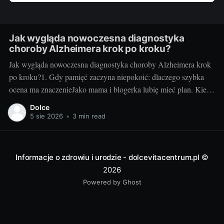
Jak wygląda nowoczesna diagnostyka
choroby Alzheimera krok po kroku?
Jak wygląda nowoczesna diagnostyka choroby Alzheimera krok
po kroku?1. Gdy pamięć zaczyna niepokoić: dlaczego szybka
ocena ma znaczenieJako mama i blogerka lubię mieć plan. Kiedy
u mojej cioci zaczęły się „drobne” zgubienia terminów i
Dolce
powtarzanie tych samych pytań, myślałam: zmęczenie, stres. Ale
5 sie 2026
•
3 min read
gdy zapomniała, że odebrała już wnuczka z
Informacje o zdrowiu i urodzie - dolcevitacentrum.pl
©
2026
Powered by Ghost