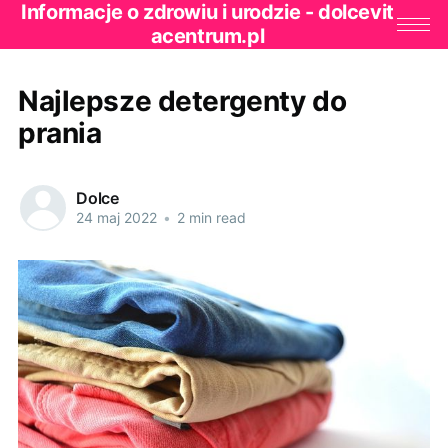
Informacje o zdrowiu i urodzie - dolcevit
acentrum.pl
Najlepsze detergenty do
prania
Dolce
24 maj 2022
•
2 min read