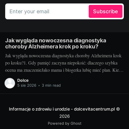
Enter your email
Subscribe
Jak wygląda nowoczesna diagnostyka
choroby Alzheimera krok po kroku?
Jak wygląda nowoczesna diagnostyka choroby Alzheimera krok
po kroku?1. Gdy pamięć zaczyna niepokoić: dlaczego szybka
ocena ma znaczenieJako mama i blogerka lubię mieć plan. Kiedy
u mojej cioci zaczęły się „drobne” zgubienia terminów i
Dolce
powtarzanie tych samych pytań, myślałam: zmęczenie, stres. Ale
5 sie 2026
•
3 min read
gdy zapomniała, że odebrała już wnuczka z
Informacje o zdrowiu i urodzie - dolcevitacentrum.pl
©
2026
Powered by Ghost