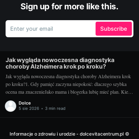
Sign up for more like this.
Enter your email
Subscribe
Jak wygląda nowoczesna diagnostyka
choroby Alzheimera krok po kroku?
Jak wygląda nowoczesna diagnostyka choroby Alzheimera krok
po kroku?1. Gdy pamięć zaczyna niepokoić: dlaczego szybka
ocena ma znaczenieJako mama i blogerka lubię mieć plan. Kiedy
u mojej cioci zaczęły się „drobne” zgubienia terminów i
Dolce
powtarzanie tych samych pytań, myślałam: zmęczenie, stres. Ale
5 sie 2026
•
3 min read
gdy zapomniała, że odebrała już wnuczka z
Informacje o zdrowiu i urodzie - dolcevitacentrum.pl
©