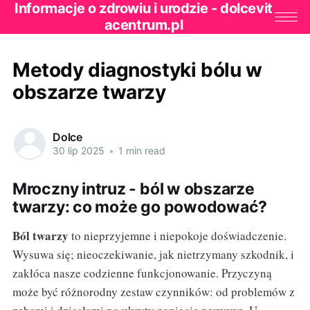
Informacje o zdrowiu i urodzie - dolcevit
acentrum.pl
Metody diagnostyki bólu w
obszarze twarzy
Dolce
30 lip 2025
•
1 min read
Mroczny intruz - ból w obszarze
twarzy: co może go powodować?
Ból twarzy
to nieprzyjemne i niepokoje doświadczenie.
Wysuwa się; nieoczekiwanie, jak nietrzymany szkodnik, i
zakłóca nasze codzienne funkcjonowanie. Przyczyną
może być różnorodny zestaw czynników: od problemów z