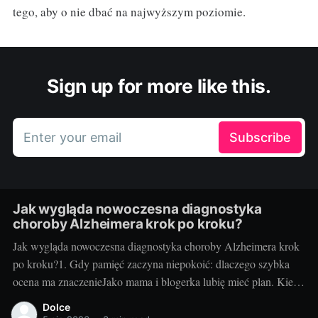
tego, aby o nie dbać na najwyższym poziomie.
Sign up for more like this.
Enter your email
Subscribe
Jak wygląda nowoczesna diagnostyka
choroby Alzheimera krok po kroku?
Jak wygląda nowoczesna diagnostyka choroby Alzheimera krok
po kroku?1. Gdy pamięć zaczyna niepokoić: dlaczego szybka
ocena ma znaczenieJako mama i blogerka lubię mieć plan. Kiedy
u mojej cioci zaczęły się „drobne” zgubienia terminów i
Dolce
powtarzanie tych samych pytań, myślałam: zmęczenie, stres. Ale