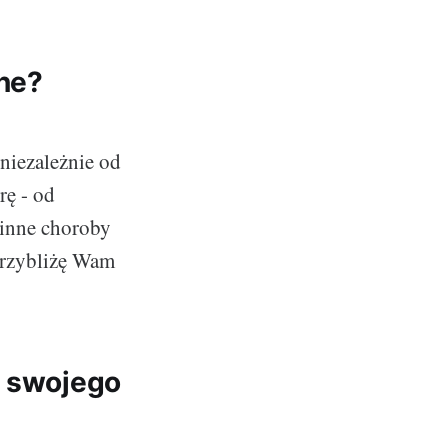
ne?
niezależnie od
rę - od
 inne choroby
przybliżę Wam
e swojego