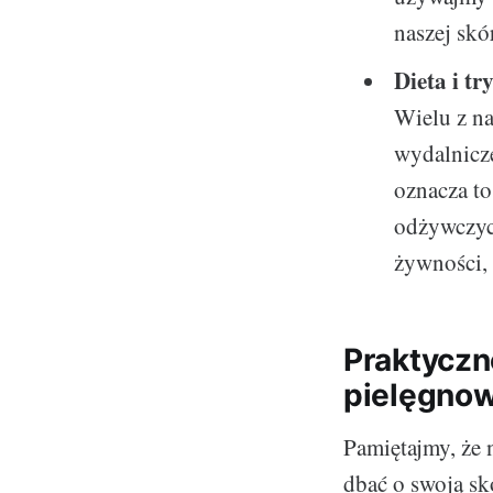
naszej skó
Dieta i tr
Wielu z na
wydalnicze
oznacza to
odżywczych
żywności, 
Praktyczne
pielęgnow
Pamiętajmy, że 
dbać o swoją sk