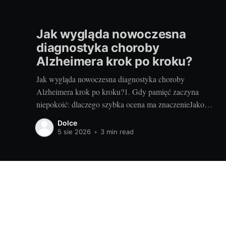
Jak wygląda nowoczesna
diagnostyka choroby
Alzheimera krok po kroku?
Jak wygląda nowoczesna diagnostyka choroby
Alzheimera krok po kroku?1. Gdy pamięć zaczyna
niepokoić: dlaczego szybka ocena ma znaczenieJako
mama i blogerka lubię mieć plan. Kiedy u mojej cioci
Dolce
zaczęły się „drobne” zgubienia terminów i powtarzanie
5 sie 2026
•
3 min read
tych samych pytań, myślałam: zmęczenie, stres. Ale gdy
zapomniała, że odebrała już wnuczka z
Informacje o zdrowiu i urodzie - dolcevitacentrum.pl
© 2026