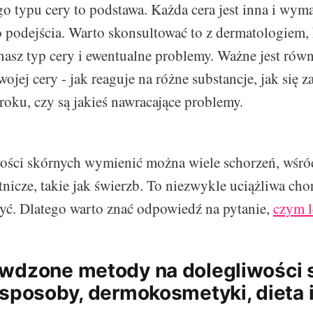
o typu cery to podstawa. Każda cera jest inna i wym
 podejścia. Warto skonsultować to z dermatologiem,
nasz typ cery i ewentualne problemy. Ważne jest równ
ojej cery - jak reaguje na różne substancje, jak się 
roku, czy są jakieś nawracające problemy.
ości skórnych wymienić można wiele schorzeń, wśród
nicze, takie jak świerzb. To niezwykle uciążliwa chor
yć. Dlatego warto znać odpowiedź na pytanie,
czym l
wdzone metody na dolegliwości s
 sposoby, dermokosmetyki, dieta i