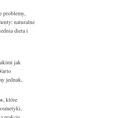
e problemy,
menty: naturalne
dnia dieta i
akimi jak
Warto
my jednak,
w, które
kosmetyki,
a reakcje