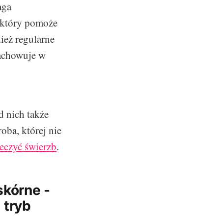
aga
 który pomoże
ież regularne
zachowuje w
 nich także
oba, której nie
eczyć świerzb
.
kórne -
 tryb