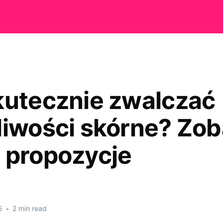
kutecznie zwalczać
liwości skórne? Zo
 propozycje
5
•
2 min read