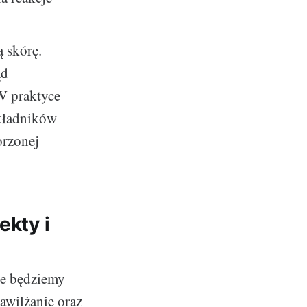
 skórę.
ąd
 W praktyce
składników
orzonej
ekty i
nie będziemy
awilżanie oraz