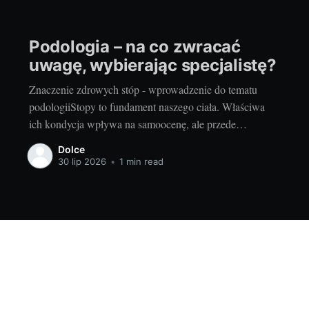
Podologia – na co zwracać
uwagę, wybierając specjalistę?
Znaczenie zdrowych stóp - wprowadzenie do tematu
podologiiStopy to fundament naszego ciała. Właściwa
ich kondycja wpływa na samoocenę, ale przede
wszystkim na komfort i zdrowie całego organizmu.
Dolce
Często niestety zapominamy o ich przysługującej trosce,
30 lip 2026
•
1 min read
nie zwracając uwagi na problemy, które mogą
sygnalizować poważne choroby. To, jak dbamy o stopy,
oddziałuje