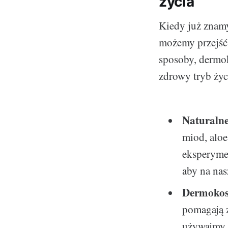
życia
Kiedy już znamy
możemy przejść 
sposoby, dermo
zdrowy tryb życ
Naturalne
miod, aloe
eksperymen
aby na nas
Dermokos
pomagają 
używajmy i