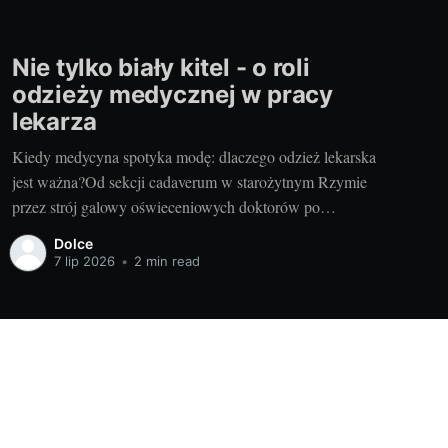
Nie tylko biały kitel - o roli
odzieży medycznej w pracy
lekarza
Kiedy medycyna spotyka modę: dlaczego odzież lekarska
jest ważna?Od sekcji cadaverum w starożytnym Rzymie
przez strój galowy oświeceniowych doktorów po
nowoczesne bluzy medyczne męskie - odzież medyczna
Dolce
zawsze odgrywała ważną rolę nie tylko w pracy, ale
7 lip 2026
•
2 min read
również w obrazie, który lekarz prezentuje swoim
pacjentom. Odzież medyczna, podobnie jak medycyna
Powered by Ghost