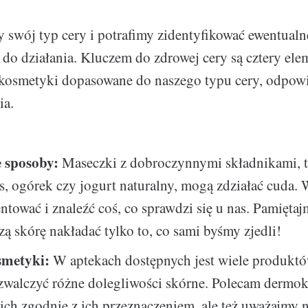
 swój typ cery i potrafimy zidentyfikować ewentualn
do działania. Kluczem do zdrowej cery są cztery ele
kosmetyki dopasowane do naszego typu cery, odpowie
ia.
 sposoby:
Maseczki z dobroczynnymi składnikami, t
s, ogórek czy jogurt naturalny, mogą zdziałać cuda. 
tować i znaleźć coś, co sprawdzi się u nas. Pamiętaj
zą skórę nakładać tylko to, co sami byśmy zjedli!
metyki:
W aptekach dostępnych jest wiele produktó
zwalczyć różne dolegliwości skórne. Polecam dermo
ch zgodnie z ich przeznaczeniem, ale też uważajmy n