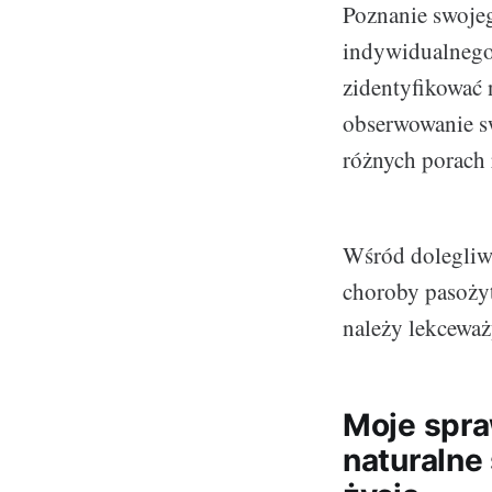
Poznanie swojeg
indywidualnego
zidentyfikować 
obserwowanie sw
różnych porach 
Wśród dolegliw
choroby pasożyt
należy lekceważ
Moje spra
naturalne