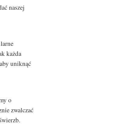
dać naszej
larne
nak każda
 aby uniknąć
jmy o
znie zwalczać
świerzb.