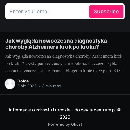
Enter your email
Subscribe
Jak wygląda nowoczesna diagnostyka
choroby Alzheimera krok po kroku?
Jak wygląda nowoczesna diagnostyka choroby Alzheimera krok
po kroku?1. Gdy pamięć zaczyna niepokoić: dlaczego szybka
ocena ma znaczenieJako mama i blogerka lubię mieć plan. Kiedy
u mojej cioci zaczęły się „drobne” zgubienia terminów i
Dolce
powtarzanie tych samych pytań, myślałam: zmęczenie, stres. Ale
5 sie 2026
•
3 min read
gdy zapomniała, że odebrała już wnuczka z
Informacje o zdrowiu i urodzie - dolcevitacentrum.pl
©
2026
Powered by Ghost