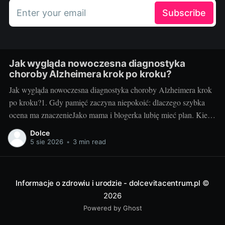
Enter your email
Subscribe
Jak wygląda nowoczesna diagnostyka
choroby Alzheimera krok po kroku?
Jak wygląda nowoczesna diagnostyka choroby Alzheimera krok
po kroku?1. Gdy pamięć zaczyna niepokoić: dlaczego szybka
ocena ma znaczenieJako mama i blogerka lubię mieć plan. Kiedy
u mojej cioci zaczęły się „drobne” zgubienia terminów i
Dolce
powtarzanie tych samych pytań, myślałam: zmęczenie, stres. Ale
5 sie 2026
•
3 min read
gdy zapomniała, że odebrała już wnuczka z
Informacje o zdrowiu i urodzie - dolcevitacentrum.pl
©
2026
Powered by Ghost