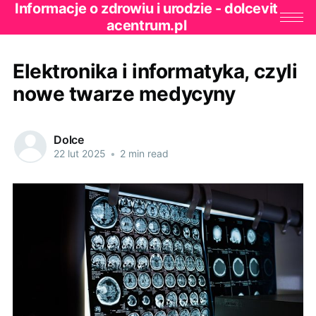
Informacje o zdrowiu i urodzie - dolcevit
acentrum.pl
Elektronika i informatyka, czyli
nowe twarze medycyny
Dolce
22 lut 2025
•
2 min read