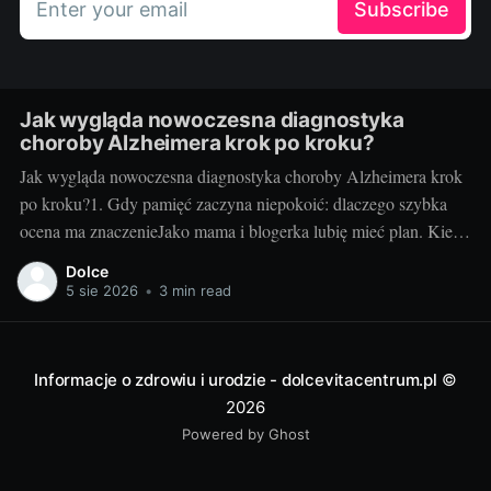
Enter your email
Subscribe
Jak wygląda nowoczesna diagnostyka
choroby Alzheimera krok po kroku?
Jak wygląda nowoczesna diagnostyka choroby Alzheimera krok
po kroku?1. Gdy pamięć zaczyna niepokoić: dlaczego szybka
ocena ma znaczenieJako mama i blogerka lubię mieć plan. Kiedy
u mojej cioci zaczęły się „drobne” zgubienia terminów i
Dolce
powtarzanie tych samych pytań, myślałam: zmęczenie, stres. Ale
5 sie 2026
•
3 min read
gdy zapomniała, że odebrała już wnuczka z
Informacje o zdrowiu i urodzie - dolcevitacentrum.pl
©
2026
Powered by Ghost