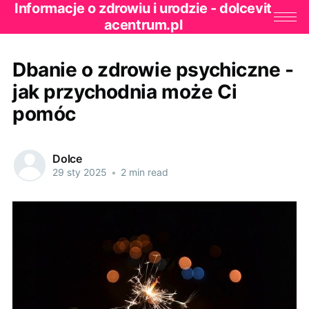
Informacje o zdrowiu i urodzie - dolcevit
acentrum.pl
Dbanie o zdrowie psychiczne -
jak przychodnia może Ci
pomóc
Dolce
29 sty 2025
•
2 min read