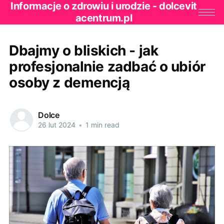
Informacje o zdrowiu i urodzie - dolcevit
acentrum.pl
Dbajmy o bliskich - jak
profesjonalnie zadbać o ubiór
osoby z demencją
Dolce
26 lut 2024
•
1 min read