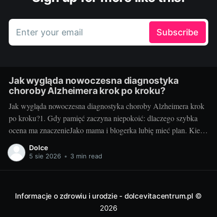
Enter your email
Subscribe
Jak wygląda nowoczesna diagnostyka
choroby Alzheimera krok po kroku?
Jak wygląda nowoczesna diagnostyka choroby Alzheimera krok
po kroku?1. Gdy pamięć zaczyna niepokoić: dlaczego szybka
ocena ma znaczenieJako mama i blogerka lubię mieć plan. Kiedy
u mojej cioci zaczęły się „drobne” zgubienia terminów i
Dolce
powtarzanie tych samych pytań, myślałam: zmęczenie, stres. Ale
5 sie 2026
•
3 min read
gdy zapomniała, że odebrała już wnuczka z
Informacje o zdrowiu i urodzie - dolcevitacentrum.pl
©
2026